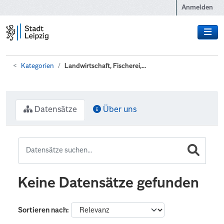
Zum Hauptinhalt wechseln
Anmelden
Kategorien
Landwirtschaft, Fischerei,...
Datensätze
Über uns
Keine Datensätze gefunden
Sortieren nach