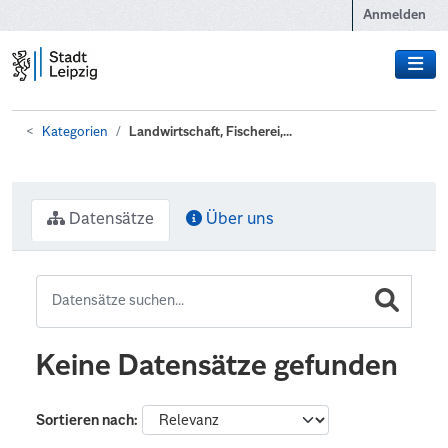
Zum Hauptinhalt wechseln
Anmelden
Kategorien
Landwirtschaft, Fischerei,...
Datensätze
Über uns
Keine Datensätze gefunden
Sortieren nach