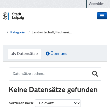
Zum Hauptinhalt wechseln
Anmelden
Kategorien
Landwirtschaft, Fischerei,...
Datensätze
Über uns
Keine Datensätze gefunden
Sortieren nach