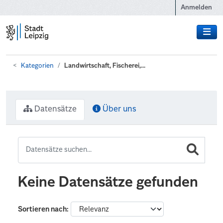
Zum Hauptinhalt wechseln
Anmelden
Kategorien
Landwirtschaft, Fischerei,...
Datensätze
Über uns
Keine Datensätze gefunden
Sortieren nach