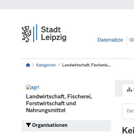
Zum Hauptinhalt wechseln
Datensätze
O
Kategorien
Landwirtschaft, Fischerei,...
Landwirtschaft, Fischerei,
Forstwirtschaft und
Nahrungsmittel
Organisationen
Ke