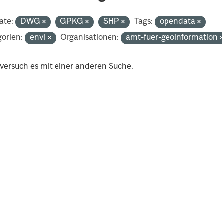
ate:
DWG
GPKG
SHP
Tags:
opendata
orien:
envi
Organisationen:
amt-fuer-geoinformation
 versuch es mit einer anderen Suche.