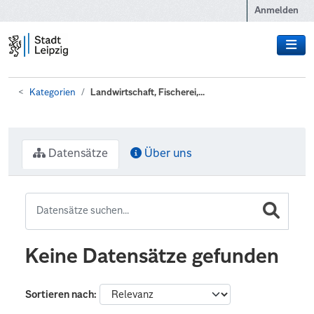
Zum Hauptinhalt wechseln
Anmelden
Kategorien
Landwirtschaft, Fischerei,...
Datensätze
Über uns
Keine Datensätze gefunden
Sortieren nach