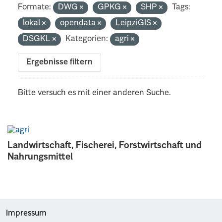
Formate:
DWG
GPKG
SHP
Tags:
lokal
opendata
LeipziGIS
DSGKL
Kategorien:
agri
Ergebnisse filtern
Bitte versuch es mit einer anderen Suche.
Landwirtschaft, Fischerei, Forstwirtschaft und
Nahrungsmittel
Impressum