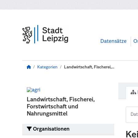
Zum Hauptinhalt wechseln
Datensätze
O
Kategorien
Landwirtschaft, Fischerei,...
Landwirtschaft, Fischerei,
Forstwirtschaft und
Nahrungsmittel
Organisationen
Ke