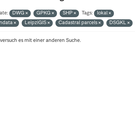
ate:
DWG
GPKG
SHP
Tags:
lokal
ndata
LeipziGIS
Cadastral parcels
DSGKL
 versuch es mit einer anderen Suche.