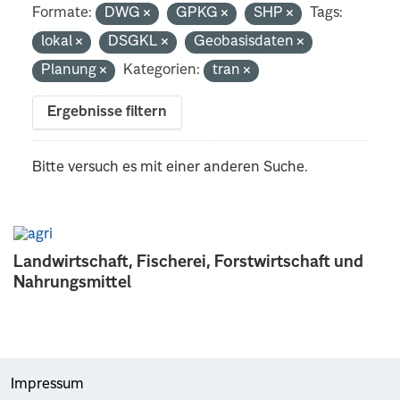
Formate:
DWG
GPKG
SHP
Tags:
lokal
DSGKL
Geobasisdaten
Planung
Kategorien:
tran
Ergebnisse filtern
Bitte versuch es mit einer anderen Suche.
Landwirtschaft, Fischerei, Forstwirtschaft und
Nahrungsmittel
Impressum