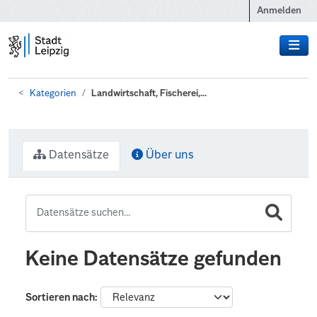
Zum Hauptinhalt wechseln
Anmelden
Kategorien
Landwirtschaft, Fischerei,...
Datensätze
Über uns
Keine Datensätze gefunden
Sortieren nach