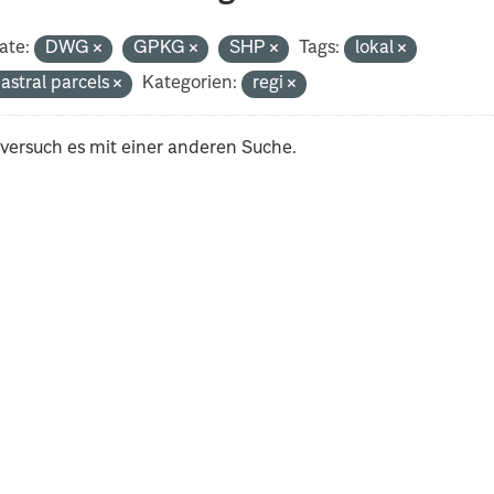
ate:
DWG
GPKG
SHP
Tags:
lokal
astral parcels
Kategorien:
regi
 versuch es mit einer anderen Suche.