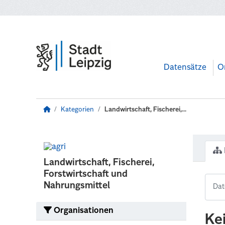
Zum Hauptinhalt wechseln
Datensätze
O
Kategorien
Landwirtschaft, Fischerei,...
Landwirtschaft, Fischerei,
Forstwirtschaft und
Nahrungsmittel
Organisationen
Ke