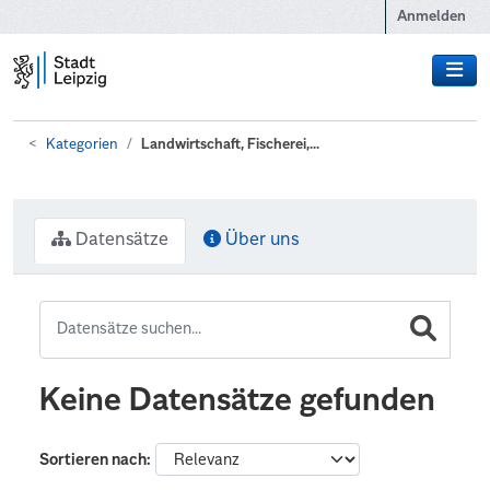
Zum Hauptinhalt wechseln
Anmelden
Kategorien
Landwirtschaft, Fischerei,...
Datensätze
Über uns
Keine Datensätze gefunden
Sortieren nach