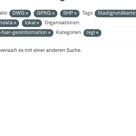
ate:
DWG
GPKG
SHP
Tags:
Stadtgrundkart
ndata
lokal
Organisationen:
-fuer-geoinformation
Kategorien:
regi
 versuch es mit einer anderen Suche.