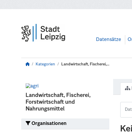
Zum Hauptinhalt wechseln
Datensätze
O
Kategorien
Landwirtschaft, Fischerei,...
Landwirtschaft, Fischerei,
Forstwirtschaft und
Nahrungsmittel
Organisationen
Ke