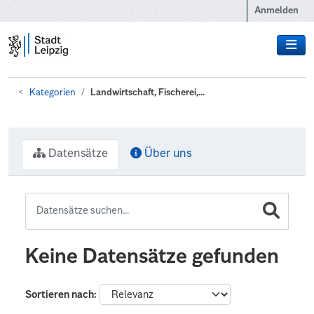
Zum Hauptinhalt wechseln
Anmelden
Kategorien
Landwirtschaft, Fischerei,...
Datensätze
Über uns
Keine Datensätze gefunden
Sortieren nach