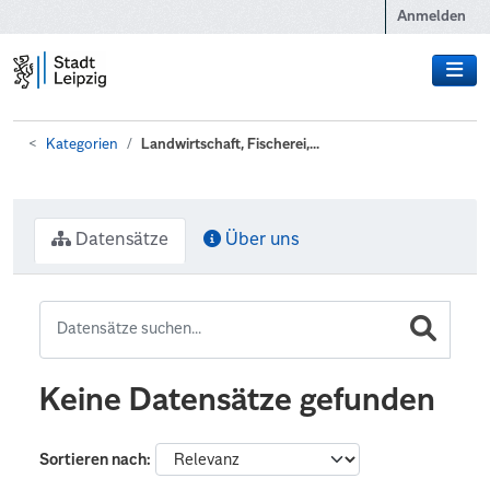
Zum Hauptinhalt wechseln
Anmelden
Kategorien
Landwirtschaft, Fischerei,...
Datensätze
Über uns
Keine Datensätze gefunden
Sortieren nach