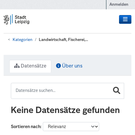
Zum Hauptinhalt wechseln
Anmelden
Kategorien
Landwirtschaft, Fischerei,...
Datensätze
Über uns
Keine Datensätze gefunden
Sortieren nach