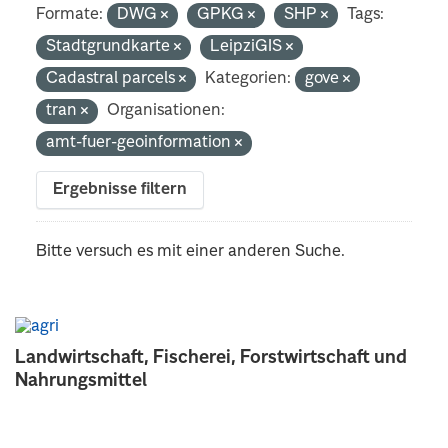
Formate:
DWG
GPKG
SHP
Tags:
Stadtgrundkarte
LeipziGIS
Cadastral parcels
Kategorien:
gove
tran
Organisationen:
amt-fuer-geoinformation
Ergebnisse filtern
Bitte versuch es mit einer anderen Suche.
Landwirtschaft, Fischerei, Forstwirtschaft und
Nahrungsmittel