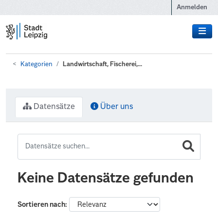
Zum Hauptinhalt wechseln
Anmelden
Kategorien
Landwirtschaft, Fischerei,...
Datensätze
Über uns
Keine Datensätze gefunden
Sortieren nach