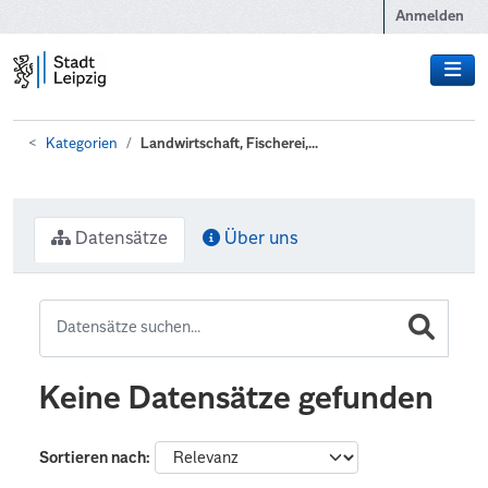
Zum Hauptinhalt wechseln
Anmelden
Kategorien
Landwirtschaft, Fischerei,...
Datensätze
Über uns
Keine Datensätze gefunden
Sortieren nach