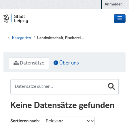
Zum Hauptinhalt wechseln
Anmelden
Kategorien
Landwirtschaft, Fischerei,...
Datensätze
Über uns
Keine Datensätze gefunden
Sortieren nach