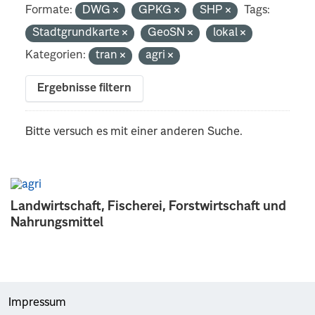
Formate:
DWG
GPKG
SHP
Tags:
Stadtgrundkarte
GeoSN
lokal
Kategorien:
tran
agri
Ergebnisse filtern
Bitte versuch es mit einer anderen Suche.
Landwirtschaft, Fischerei, Forstwirtschaft und
Nahrungsmittel
Impressum