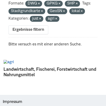
Formate:
DWG
GPKG
SHP
Tags:
Stadtgrundkarte
GeoSN
lokal
Kategorien:
just
agri
Ergebnisse filtern
Bitte versuch es mit einer anderen Suche.
Landwirtschaft, Fischerei, Forstwirtschaft und
Nahrungsmittel
Impressum