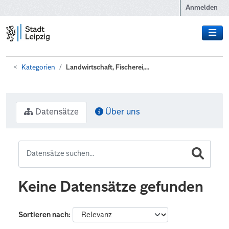
Zum Hauptinhalt wechseln
Anmelden
Kategorien
Landwirtschaft, Fischerei,...
Datensätze
Über uns
Keine Datensätze gefunden
Sortieren nach