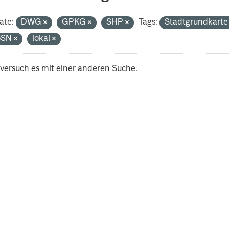
ate:
DWG
GPKG
SHP
Tags:
Stadtgrundkart
oSN
lokal
 versuch es mit einer anderen Suche.