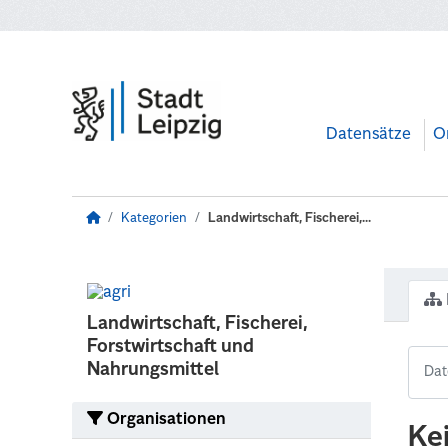
Zum Hauptinhalt wechseln
Datensätze
O
Kategorien
Landwirtschaft, Fischerei,...
Landwirtschaft, Fischerei,
Forstwirtschaft und
Nahrungsmittel
Organisationen
Ke