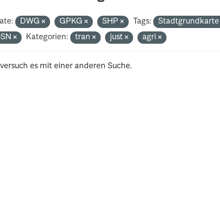
ate:
DWG
GPKG
SHP
Tags:
Stadtgrundkart
oSN
Kategorien:
tran
just
agri
 versuch es mit einer anderen Suche.