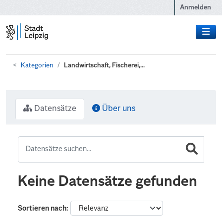
Zum Hauptinhalt wechseln
Anmelden
Kategorien
Landwirtschaft, Fischerei,...
Datensätze
Über uns
Keine Datensätze gefunden
Sortieren nach