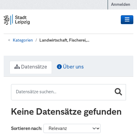
Zum Hauptinhalt wechseln
Anmelden
Kategorien
Landwirtschaft, Fischerei,...
Datensätze
Über uns
Keine Datensätze gefunden
Sortieren nach