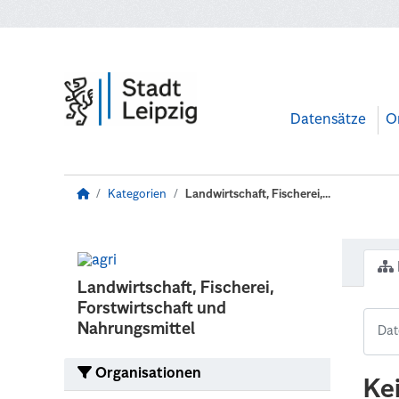
Zum Hauptinhalt wechseln
Datensätze
O
Kategorien
Landwirtschaft, Fischerei,...
Landwirtschaft, Fischerei,
Forstwirtschaft und
Nahrungsmittel
Organisationen
Ke