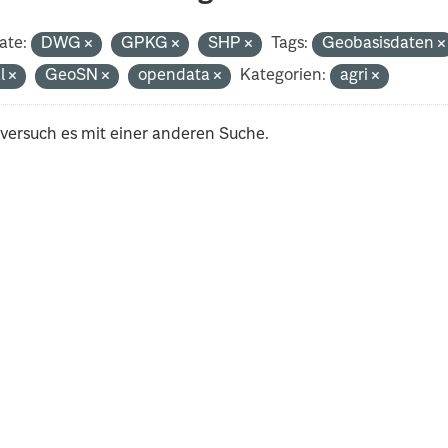
ate:
DWG
GPKG
SHP
Tags:
Geobasisdaten
al
GeoSN
opendata
Kategorien:
agri
 versuch es mit einer anderen Suche.