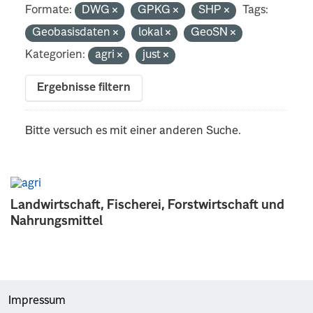
Formate:
DWG
GPKG
SHP
Tags:
Geobasisdaten
lokal
GeoSN
Kategorien:
agri
just
Ergebnisse filtern
Bitte versuch es mit einer anderen Suche.
Landwirtschaft, Fischerei, Forstwirtschaft und
Nahrungsmittel
Impressum