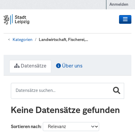
Zum Hauptinhalt wechseln
Anmelden
Kategorien
Landwirtschaft, Fischerei,...
Datensätze
Über uns
Keine Datensätze gefunden
Sortieren nach