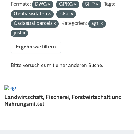
Formate:
DWG
GPKG
SHP
Tags:
Geobasisdaten
lokal
Cadastral parcels
Kategorien:
agri
just
Ergebnisse filtern
Bitte versuch es mit einer anderen Suche.
Landwirtschaft, Fischerei, Forstwirtschaft und
Nahrungsmittel