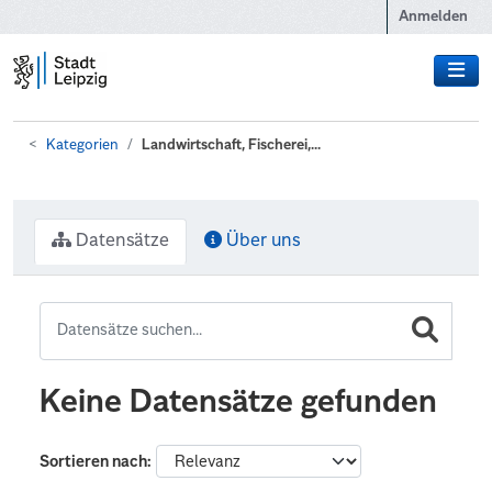
Zum Hauptinhalt wechseln
Anmelden
Kategorien
Landwirtschaft, Fischerei,...
Datensätze
Über uns
Keine Datensätze gefunden
Sortieren nach