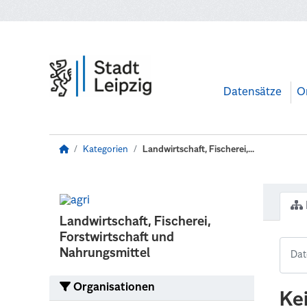
Zum Hauptinhalt wechseln
Datensätze
O
Kategorien
Landwirtschaft, Fischerei,...
Landwirtschaft, Fischerei,
Forstwirtschaft und
Nahrungsmittel
Organisationen
Ke