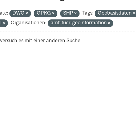
ate:
DWG
GPKG
SHP
Tags:
Geobasisdaten
al
Organisationen:
amt-fuer-geoinformation
 versuch es mit einer anderen Suche.