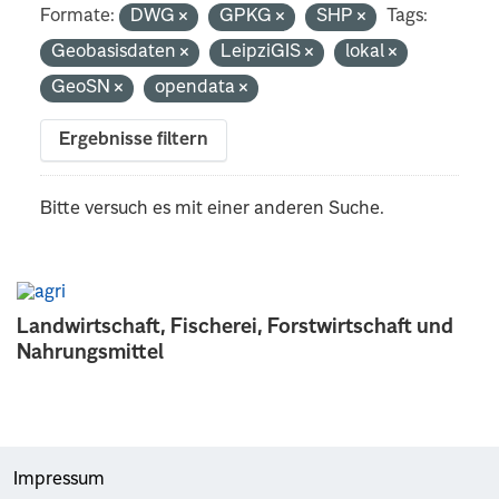
Formate:
DWG
GPKG
SHP
Tags:
Geobasisdaten
LeipziGIS
lokal
GeoSN
opendata
Ergebnisse filtern
Bitte versuch es mit einer anderen Suche.
Landwirtschaft, Fischerei, Forstwirtschaft und
Nahrungsmittel
Impressum