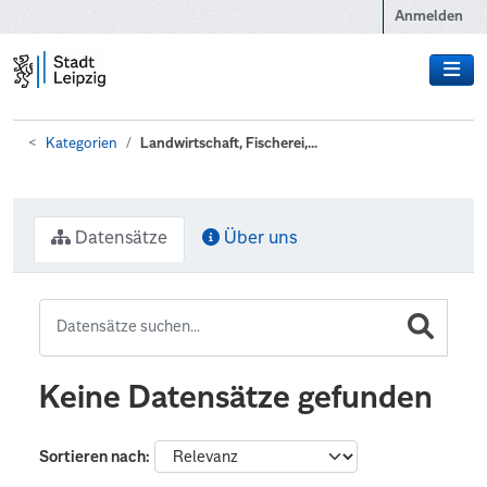
Zum Hauptinhalt wechseln
Anmelden
Kategorien
Landwirtschaft, Fischerei,...
Datensätze
Über uns
Keine Datensätze gefunden
Sortieren nach