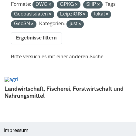
Formate:
DWG
GPKG
SHP
Tags:
Geobasisdaten
LeipziGIS
lokal
GeoSN
Kategorien:
just
Ergebnisse filtern
Bitte versuch es mit einer anderen Suche.
Landwirtschaft, Fischerei, Forstwirtschaft und
Nahrungsmittel
Impressum