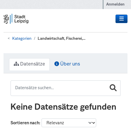
Zum Hauptinhalt wechseln
Anmelden
Kategorien
Landwirtschaft, Fischerei,...
Datensätze
Über uns
Keine Datensätze gefunden
Sortieren nach