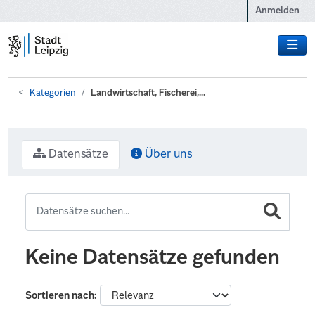
Zum Hauptinhalt wechseln
Anmelden
Kategorien
Landwirtschaft, Fischerei,...
Datensätze
Über uns
Keine Datensätze gefunden
Sortieren nach