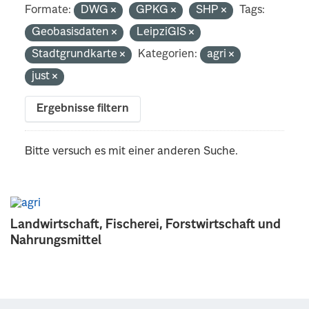
Formate:
DWG
GPKG
SHP
Tags:
Geobasisdaten
LeipziGIS
Stadtgrundkarte
Kategorien:
agri
just
Ergebnisse filtern
Bitte versuch es mit einer anderen Suche.
Landwirtschaft, Fischerei, Forstwirtschaft und
Nahrungsmittel