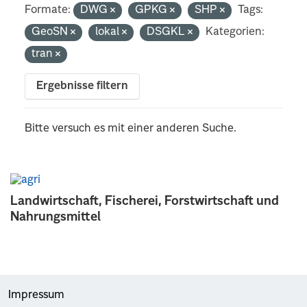
Formate:
DWG
GPKG
SHP
Tags:
GeoSN
lokal
DSGKL
Kategorien:
tran
Ergebnisse filtern
Bitte versuch es mit einer anderen Suche.
Landwirtschaft, Fischerei, Forstwirtschaft und
Nahrungsmittel
Impressum