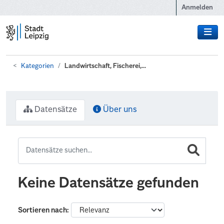
Zum Hauptinhalt wechseln
Anmelden
Kategorien
Landwirtschaft, Fischerei,...
Datensätze
Über uns
Keine Datensätze gefunden
Sortieren nach