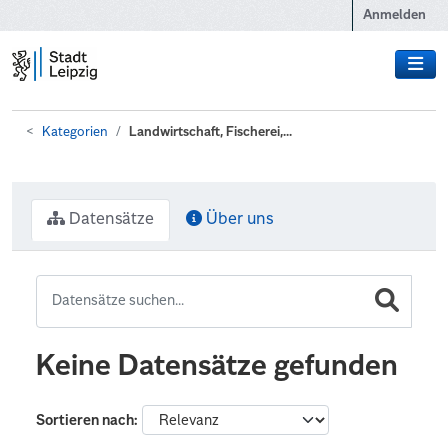
Zum Hauptinhalt wechseln
Anmelden
Kategorien
Landwirtschaft, Fischerei,...
Datensätze
Über uns
Keine Datensätze gefunden
Sortieren nach