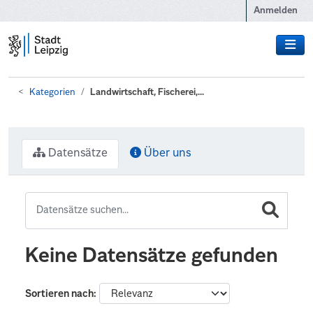
Zum Hauptinhalt wechseln
Anmelden
Kategorien
Landwirtschaft, Fischerei,...
Datensätze
Über uns
Keine Datensätze gefunden
Sortieren nach