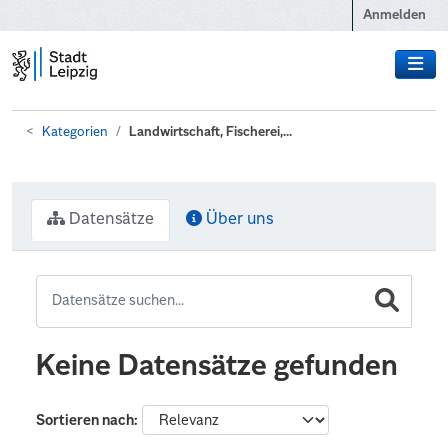
Zum Hauptinhalt wechseln
Anmelden
Kategorien
Landwirtschaft, Fischerei,...
Datensätze
Über uns
Keine Datensätze gefunden
Sortieren nach