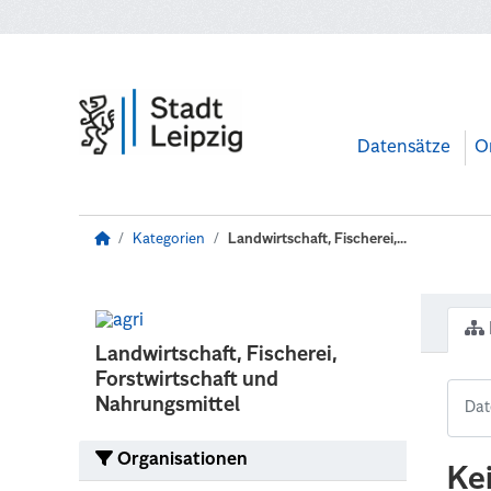
Zum Hauptinhalt wechseln
Datensätze
O
Kategorien
Landwirtschaft, Fischerei,...
Landwirtschaft, Fischerei,
Forstwirtschaft und
Nahrungsmittel
Organisationen
Ke