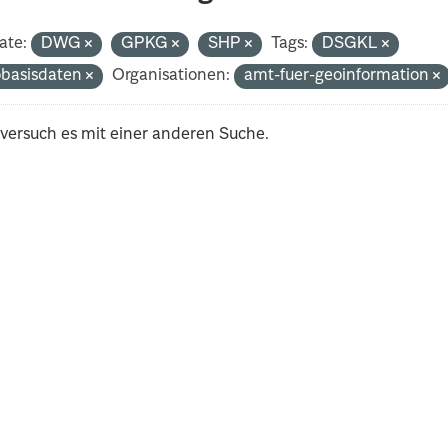
ate:
DWG
GPKG
SHP
Tags:
DSGKL
basisdaten
Organisationen:
amt-fuer-geoinformation
 versuch es mit einer anderen Suche.