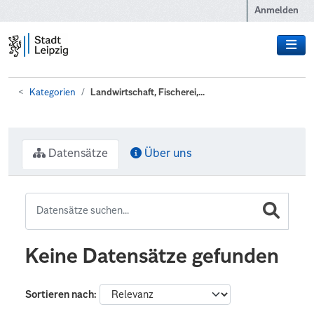
Zum Hauptinhalt wechseln
Anmelden
Kategorien
Landwirtschaft, Fischerei,...
Datensätze
Über uns
Keine Datensätze gefunden
Sortieren nach