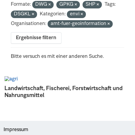
Formate:
DWG
GPKG
SHP
Tags:
DSGKL
Kategorien:
envi
Organisationen:
amt-fuer-geoinformation
Ergebnisse filtern
Bitte versuch es mit einer anderen Suche.
Landwirtschaft, Fischerei, Forstwirtschaft und
Nahrungsmittel
Impressum