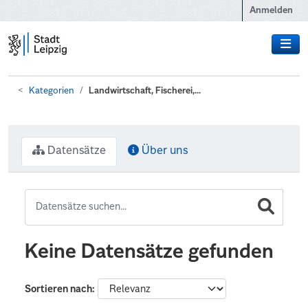
Zum Hauptinhalt wechseln
Anmelden
Kategorien
Landwirtschaft, Fischerei,...
Datensätze
Über uns
Keine Datensätze gefunden
Sortieren nach