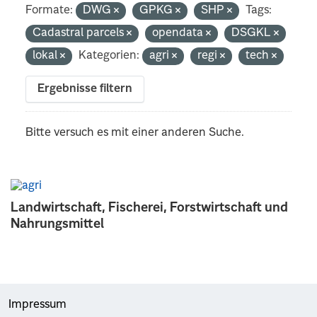
Formate:
DWG
GPKG
SHP
Tags:
Cadastral parcels
opendata
DSGKL
lokal
Kategorien:
agri
regi
tech
Ergebnisse filtern
Bitte versuch es mit einer anderen Suche.
Landwirtschaft, Fischerei, Forstwirtschaft und
Nahrungsmittel
Impressum