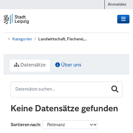
Zum Hauptinhalt wechseln
Anmelden
Kategorien
Landwirtschaft, Fischerei,...
Datensätze
Über uns
Keine Datensätze gefunden
Sortieren nach