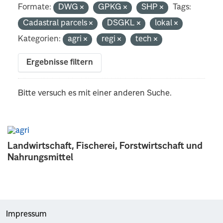
Formate:
DWG
GPKG
SHP
Tags:
Cadastral parcels
DSGKL
lokal
Kategorien:
agri
regi
tech
Ergebnisse filtern
Bitte versuch es mit einer anderen Suche.
Landwirtschaft, Fischerei, Forstwirtschaft und
Nahrungsmittel
Impressum