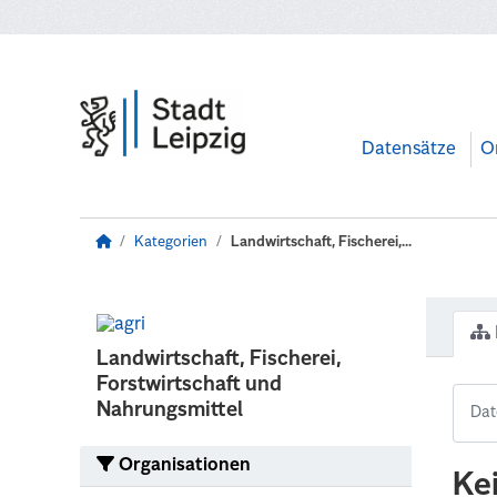
Zum Hauptinhalt wechseln
Datensätze
O
Kategorien
Landwirtschaft, Fischerei,...
Landwirtschaft, Fischerei,
Forstwirtschaft und
Nahrungsmittel
Organisationen
Ke