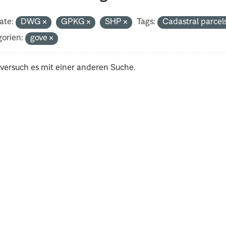
ate:
DWG
GPKG
SHP
Tags:
Cadastral parcel
orien:
gove
 versuch es mit einer anderen Suche.