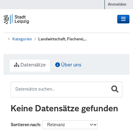
Zum Hauptinhalt wechseln
Anmelden
Kategorien
Landwirtschaft, Fischerei,...
Datensätze
Über uns
Keine Datensätze gefunden
Sortieren nach