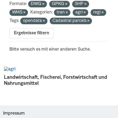
Formate:
DWG
GPKG
SHP
WMS
Kategorien:
tran
agri
regi
Tags:
opendata
Cadastral parcels
Ergebnisse filtern
Bitte versuch es mit einer anderen Suche.
Landwirtschaft, Fischerei, Forstwirtschaft und
Nahrungsmittel
Impressum