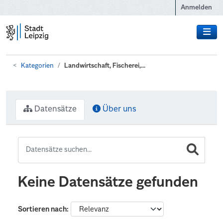
Zum Hauptinhalt wechseln
Anmelden
Kategorien
Landwirtschaft, Fischerei,...
Datensätze
Über uns
Keine Datensätze gefunden
Sortieren nach