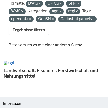
Formate:
DWG
GPKG
SHP
WMS
Kategorien:
agri
regi
Tags:
opendata
GeoSN
Cadastral parcels
Ergebnisse filtern
Bitte versuch es mit einer anderen Suche.
Landwirtschaft, Fischerei, Forstwirtschaft und
Nahrungsmittel
Impressum