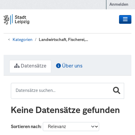
Zum Hauptinhalt wechseln
Anmelden
Kategorien
Landwirtschaft, Fischerei,...
Datensätze
Über uns
Keine Datensätze gefunden
Sortieren nach