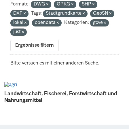
Formate:
DWG
GPKG
SHP
DXF
Tags:
Stadtgrundkarte
GeoSN
lokal
opendata
Kategorien:
gove
just
Ergebnisse filtern
Bitte versuch es mit einer anderen Suche.
Landwirtschaft, Fischerei, Forstwirtschaft und
Nahrungsmittel