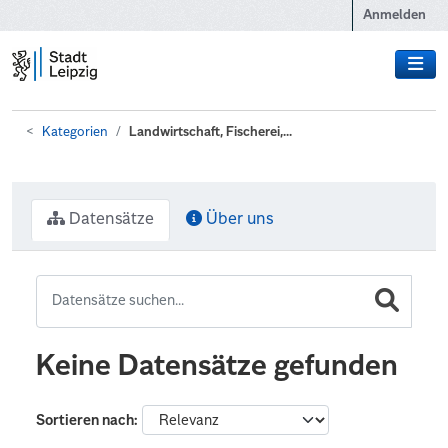
Zum Hauptinhalt wechseln
Anmelden
Kategorien
Landwirtschaft, Fischerei,...
Datensätze
Über uns
Keine Datensätze gefunden
Sortieren nach