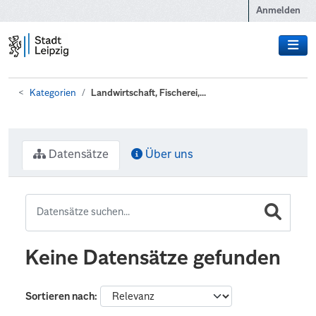
Zum Hauptinhalt wechseln
Anmelden
Kategorien
Landwirtschaft, Fischerei,...
Datensätze
Über uns
Keine Datensätze gefunden
Sortieren nach