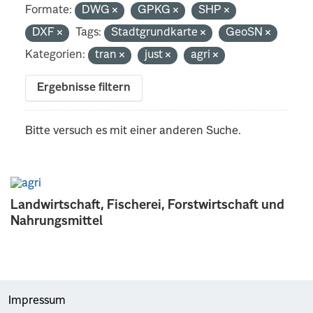
Formate:
DWG
GPKG
SHP
DXF
Tags:
Stadtgrundkarte
GeoSN
Kategorien:
tran
just
agri
Ergebnisse filtern
Bitte versuch es mit einer anderen Suche.
Landwirtschaft, Fischerei, Forstwirtschaft und
Nahrungsmittel
Impressum