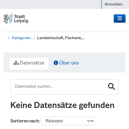
Zum Hauptinhalt wechseln
Anmelden
Kategorien
Landwirtschaft, Fischerei,...
Datensätze
Über uns
Keine Datensätze gefunden
Sortieren nach