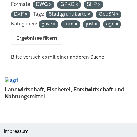
Formate:
DWG
GPKG
SHP
DXF
Tags:
Stadtgrundkarte
GeoSN
Kategorien:
gove
tran
just
agri
Ergebnisse filtern
Bitte versuch es mit einer anderen Suche.
Landwirtschaft, Fischerei, Forstwirtschaft und
Nahrungsmittel
Impressum