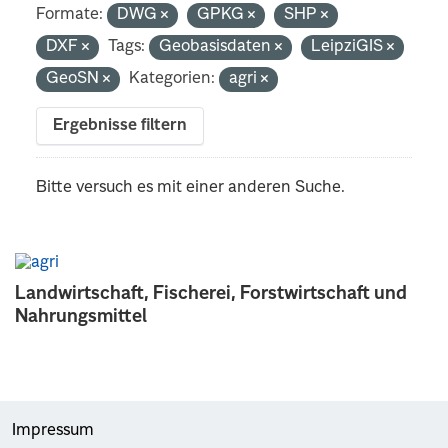
Formate:
DWG
GPKG
SHP
DXF
Tags:
Geobasisdaten
LeipziGIS
GeoSN
Kategorien:
agri
Ergebnisse filtern
Bitte versuch es mit einer anderen Suche.
Landwirtschaft, Fischerei, Forstwirtschaft und
Nahrungsmittel
Impressum