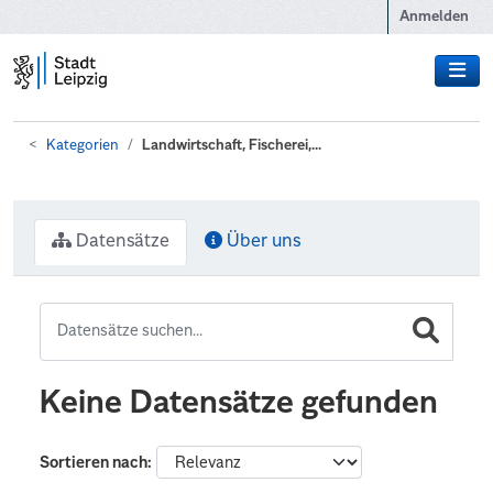
Zum Hauptinhalt wechseln
Anmelden
Kategorien
Landwirtschaft, Fischerei,...
Datensätze
Über uns
Keine Datensätze gefunden
Sortieren nach