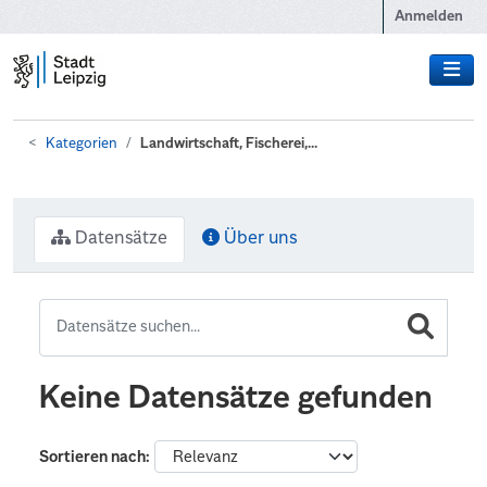
Zum Hauptinhalt wechseln
Anmelden
Kategorien
Landwirtschaft, Fischerei,...
Datensätze
Über uns
Keine Datensätze gefunden
Sortieren nach