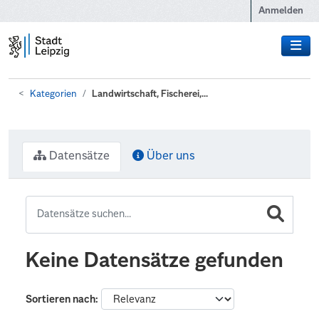
Zum Hauptinhalt wechseln
Anmelden
Kategorien
Landwirtschaft, Fischerei,...
Datensätze
Über uns
Keine Datensätze gefunden
Sortieren nach