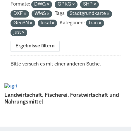
Formate:
DWG
GPKG
SHP
DXF
WMS
Tags:
Stadtgrundkarte
GeoSN
lokal
Kategorien:
tran
just
Ergebnisse filtern
Bitte versuch es mit einer anderen Suche.
Landwirtschaft, Fischerei, Forstwirtschaft und
Nahrungsmittel