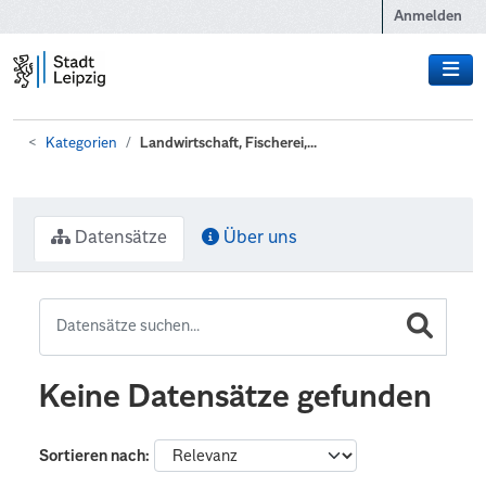
Zum Hauptinhalt wechseln
Anmelden
Kategorien
Landwirtschaft, Fischerei,...
Datensätze
Über uns
Keine Datensätze gefunden
Sortieren nach