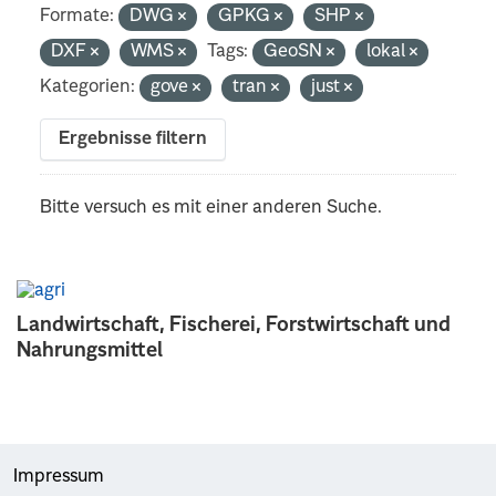
Formate:
DWG
GPKG
SHP
DXF
WMS
Tags:
GeoSN
lokal
Kategorien:
gove
tran
just
Ergebnisse filtern
Bitte versuch es mit einer anderen Suche.
Landwirtschaft, Fischerei, Forstwirtschaft und
Nahrungsmittel
Impressum