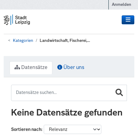
Zum Hauptinhalt wechseln
Anmelden
Kategorien
Landwirtschaft, Fischerei,...
Datensätze
Über uns
Keine Datensätze gefunden
Sortieren nach