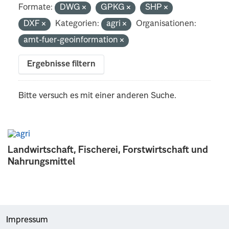
Formate:
DWG
GPKG
SHP
DXF
Kategorien:
agri
Organisationen:
amt-fuer-geoinformation
Ergebnisse filtern
Bitte versuch es mit einer anderen Suche.
Landwirtschaft, Fischerei, Forstwirtschaft und
Nahrungsmittel
Impressum