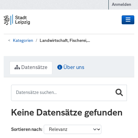
Zum Hauptinhalt wechseln
Anmelden
Kategorien
Landwirtschaft, Fischerei,...
Datensätze
Über uns
Keine Datensätze gefunden
Sortieren nach