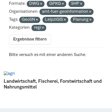
Formate:
DWG
GPKG
SHP
Organisationen:
amt-fuer-geoinformation
Tags:
GeoSN
LeipziGIS
Planung
Kategorien:
regi
Ergebnisse filtern
Bitte versuch es mit einer anderen Suche.
Landwirtschaft, Fischerei, Forstwirtschaft und
Nahrungsmittel